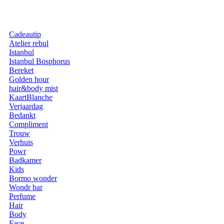
Cadeautip
Atelier rebul
Istanbul
Istanbul Bosphorus
Bereket
Golden hour
hair&body mist
KaartBlanche
Verjaardag
Bedankt
Compliment
Trouw
Verhuis
Powr
Badkamer
Kids
Bormo wonder
Wondr bar
Perfume
Hair
Body
Face