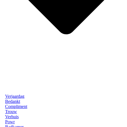
Verjaardag
Bedankt
Compliment
Trouw
Verhuis
Powr
Badkamer