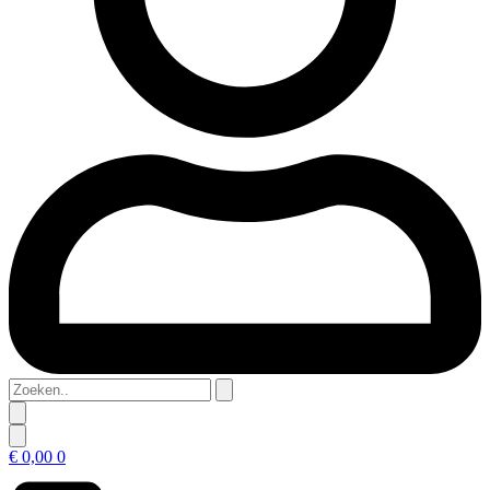
Zoeken..
€
0,00
0