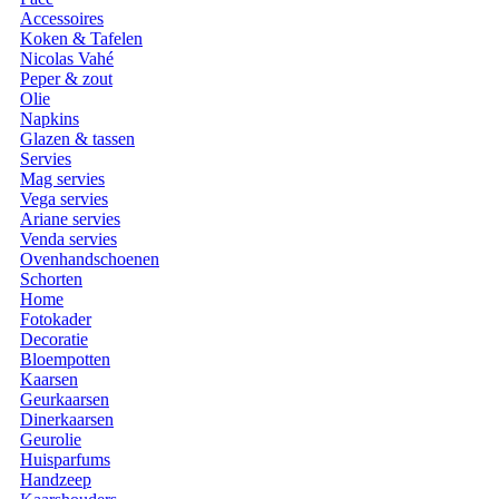
Accessoires
Koken & Tafelen
Nicolas Vahé
Peper & zout
Olie
Napkins
Glazen & tassen
Servies
Mag servies
Vega servies
Ariane servies
Venda servies
Ovenhandschoenen
Schorten
Home
Fotokader
Decoratie
Bloempotten
Kaarsen
Geurkaarsen
Dinerkaarsen
Geurolie
Huisparfums
Handzeep