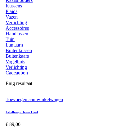
Kaarshouders
Kussens
Plaids
Vazen
Verlichting
Accessoires
Handtassen
Tuin
Lantaarn
Buitenkussen
Buitenkaars
Vogelhuis
Verlichting
Cadeaubon
Enig resultaat
Toevoegen aan winkelwagen
Tafellamp Dame Geel
€
89,00