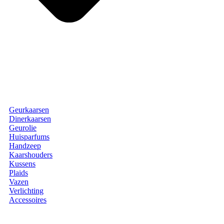
Geurkaarsen
Dinerkaarsen
Geurolie
Huisparfums
Handzeep
Kaarshouders
Kussens
Plaids
Vazen
Verlichting
Accessoires