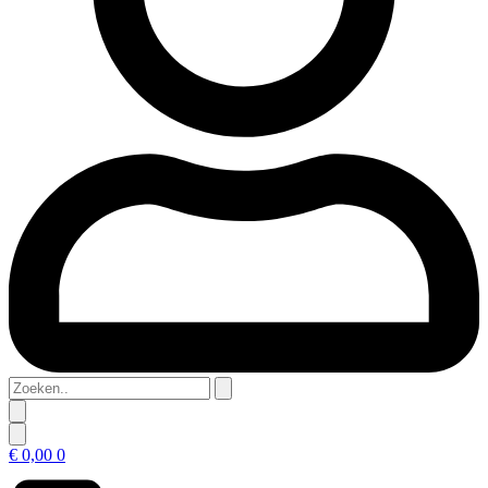
Zoeken..
€
0,00
0