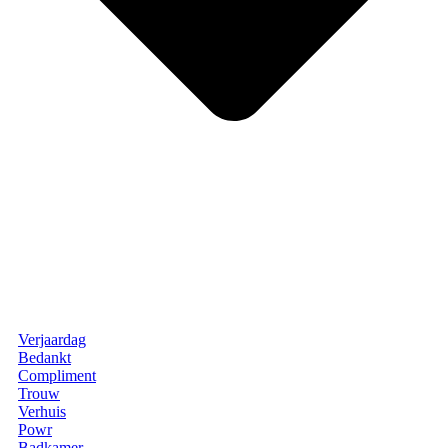
Verjaardag
Bedankt
Compliment
Trouw
Verhuis
Powr
Badkamer