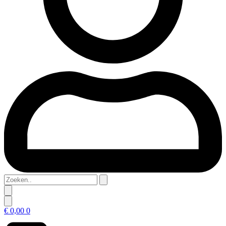
Zoeken..
€
0,00
0