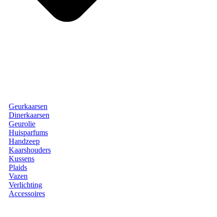
Geurkaarsen
Dinerkaarsen
Geurolie
Huisparfums
Handzeep
Kaarshouders
Kussens
Plaids
Vazen
Verlichting
Accessoires