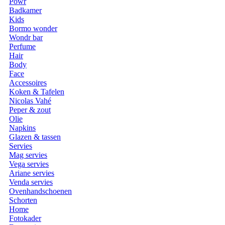
Powr
Badkamer
Kids
Bormo wonder
Wondr bar
Perfume
Hair
Body
Face
Accessoires
Koken & Tafelen
Nicolas Vahé
Peper & zout
Olie
Napkins
Glazen & tassen
Servies
Mag servies
Vega servies
Ariane servies
Venda servies
Ovenhandschoenen
Schorten
Home
Fotokader