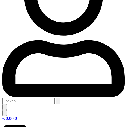
Zoeken..
€
0,00
0